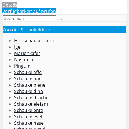
Details
Verfügbarkeit auf
prüfen
Zoo der Schaukeltiere
Holzschaukelpferd
Igel
Marienkäfer
Nashorn
Pinguin
Schaukelaffe
Schaukelbär
Schaukelbiene
Schaukeldino
Schaukeldrache
Schaukelelefant
Schaukelente
Schaukelesel
Schaukelhase