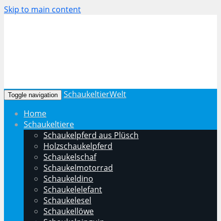
Skip to main content
SchaukeltierWelt
Toggle navigation
Home
Schaukeltiere
Schaukelpferd aus Plüsch
Holzschaukelpferd
Schaukelschaf
Schaukelmotorrad
Schaukeldino
Schaukelelefant
Schaukelesel
Schaukellöwe