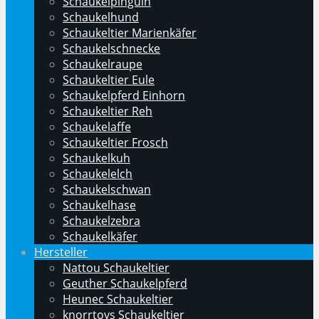
Schaukelpinguin
Schaukelhund
Schaukeltier Marienkäfer
Schaukelschnecke
Schaukelraupe
Schaukeltier Eule
Schaukelpferd Einhorn
Schaukeltier Reh
Schaukelaffe
Schaukeltier Frosch
Schaukelkuh
Schaukelelch
Schaukelschwan
Schaukelhase
Schaukelzebra
Schaukelkäfer
Hersteller
Nattou Schaukeltier
Geuther Schaukelpferd
Heunec Schaukeltier
knorrtoys Schaukeltier