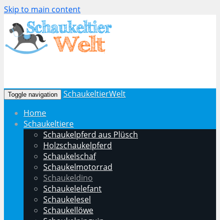
Skip to main content
SchaukeltierWelt
Toggle navigation
Home
Schaukeltiere
Schaukelpferd aus Plüsch
Holzschaukelpferd
Schaukelschaf
Schaukelmotorrad
Schaukeldino
Schaukelelefant
Schaukelesel
Schaukellöwe