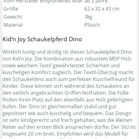
Vom Hersteller empfohlenes Alter
ab 2 Jahre
Größe
62 x 32 x 43 cm
Gewicht
3kg
Material
Plüsch
Kid’n Joy Schaukelpferd Dino
Wirklich lustig und drollig ist dieses Schaukelpferd Dino
von Kid’n Joy. Die Kombination aus robustem MDF Holz
sowie weichem Textil gewährleistet Sicherheit und
kuscheligen Komfort zugleich. Der Textil-Überzug macht
den Schaukeldino auch zum perfekten Kuschelfreund für
Kinder. Diese können sich während des Schaukelns an
den seitlich angebrachten Griffen festhalten. Die Füße
finden ihren Platz auf den ebenfalls aus Holz gefertigten
Kufen. Der Dino ist gleichermaßen stabil und gut
gepolstert wie auch kuschelig und bequem. Das Design
ist sehr kindgerecht und frech gehalten, was die kleinen
Reiter auf den ersten Blick ansprechen dürfte. Der Sitz ist
insgesamt 20 cm breit. Empfohlen wird das Modell für