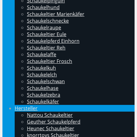
Schaukelpinguin
Schaukelhund
Schaukeltier Marienkäfer
Schaukelschnecke
Schaukelraupe
Schaukeltier Eule
Schaukelpferd Einhorn
Schaukeltier Reh
Schaukelaffe
Schaukeltier Frosch
Schaukelkuh
Schaukelelch
Schaukelschwan
Schaukelhase
Schaukelzebra
Schaukelkäfer
Hersteller
Nattou Schaukeltier
Geuther Schaukelpferd
Heunec Schaukeltier
knorrtoys Schaukeltier