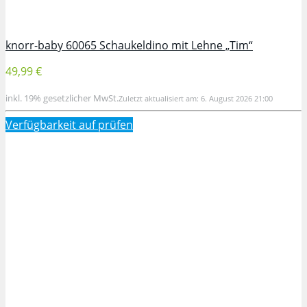
knorr-baby 60065 Schaukeldino mit Lehne „Tim“
49,99 €
inkl. 19% gesetzlicher MwSt.
Zuletzt aktualisiert am: 6. August 2026 21:00
Verfügbarkeit auf
prüfen