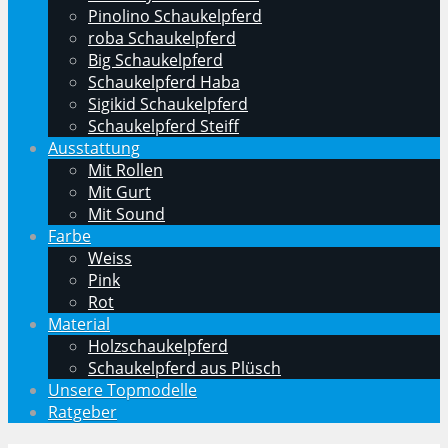
Pinolino Schaukelpferd
roba Schaukelpferd
Big Schaukelpferd
Schaukelpferd Haba
Sigikid Schaukelpferd
Schaukelpferd Steiff
Ausstattung
Mit Rollen
Mit Gurt
Mit Sound
Farbe
Weiss
Pink
Rot
Material
Holzschaukelpferd
Schaukelpferd aus Plüsch
Unsere Topmodelle
Ratgeber