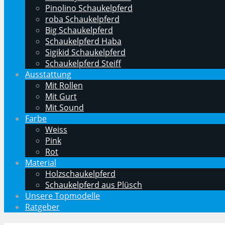
Pinolino Schaukelpferd
roba Schaukelpferd
Big Schaukelpferd
Schaukelpferd Haba
Sigikid Schaukelpferd
Schaukelpferd Steiff
Ausstattung
Mit Rollen
Mit Gurt
Mit Sound
Farbe
Weiss
Pink
Rot
Material
Holzschaukelpferd
Schaukelpferd aus Plüsch
Unsere Topmodelle
Ratgeber