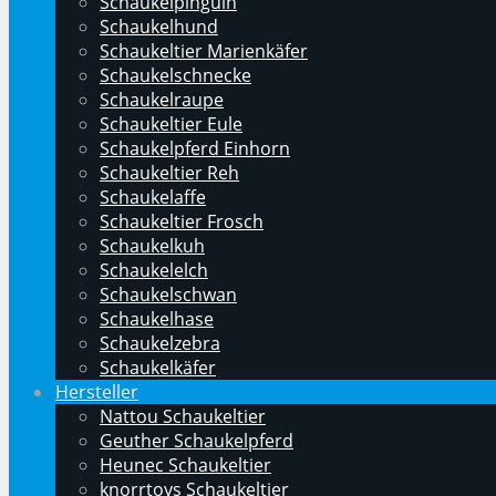
Schaukelpinguin
Schaukelhund
Schaukeltier Marienkäfer
Schaukelschnecke
Schaukelraupe
Schaukeltier Eule
Schaukelpferd Einhorn
Schaukeltier Reh
Schaukelaffe
Schaukeltier Frosch
Schaukelkuh
Schaukelelch
Schaukelschwan
Schaukelhase
Schaukelzebra
Schaukelkäfer
Hersteller
Nattou Schaukeltier
Geuther Schaukelpferd
Heunec Schaukeltier
knorrtoys Schaukeltier