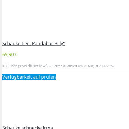
Schaukeltier „Pandabär Billy“
69,90 €
inkl. 19% gesetzlicher MwSt.
Zuletzt aktualisiert am: 8. August 2026 23:57
Verfügbarkeit auf
prüfen
Schaukelschnecke Irma