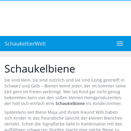
Skip
to
main
content
SchaukeltierWelt
Toggl
navig
Schaukelbiene
Sie sind klein, sie sind nützlich und sie sind lustig gestreift in
Schwarz und Gelb – Bienen kennt jeder, der im Sommer seine
Zeit gern im Freien verbringt. Wer las Kind gar nicht genug
bekommen kann von den süßen kleinen Honigproduzenten,
der holt sich einfach eine
Schaukelbiene
ins Kinderzimmer.
Spätestens seit Biene Maja und ihrem Freund Willi haben
sich Kinder in das freundliche Gesicht der kleinen Bienchen
verliebt. Schon die Signalfarbe Geld in Kombination mit den
auffälligen schwarzen Streifen macht eine solche Biene zu