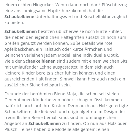
einem echten Hingucker. Wenn dann noch dank Plüschbezug
eine anschmiegsame Haptik hinzukommt, hat die
Schaukelbiene
Unterhaltungswert und Kuschelfaktor zugleich
zu bieten.
Schaukelbienen
besitzen üblicherweise noch kurze Fühler,
die neben den eigentlichen Haltegriffen zusätzlich noch zum
Greifen genutzt werden können. Süße Details wie rote
Apfelbäckchen, ein Halstuch oder kurze Ärmchen und
Beinchen verleihen jedem Modell eine individuelle Optik.
Viele der
Schaukelbienen
sind zudem mit einem weichen Sitz
mit umlaufender Lehne ausgestattet, in dem sich auch
kleinere Kinder bereits sicher fühlen können und einen
ausreichenden Halt finden. Sinnvoll kann hier auch noch ein
zusätzlicher Sicherheitsgurt sein.
Freunde der berühmten Biene Maja, die schon seit vielen
Generationen Kinderherzen höher schlagen lässt, kommen
natürlich auch auf ihre Kosten. Denn auch aus Holz gefertigte
Schaukeltiere, die liebevoll und originalgetreu im Design der
freundlichen Biene bemalt sind, sind im umfangreichen
Angebot an
Schaukelbienen
zu finden. Ob nun aus Holz oder
Plüsch – eines haben die Modelle alle gemein: einen