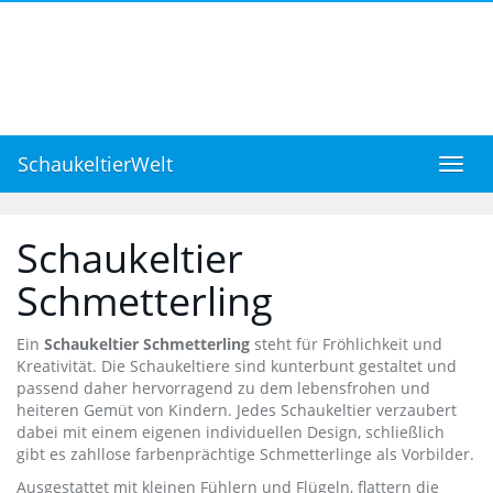
Skip
to
main
content
SchaukeltierWelt
Toggl
navig
Schaukeltier
Schmetterling
Ein
Schaukeltier Schmetterling
steht für Fröhlichkeit und
Kreativität. Die Schaukeltiere sind kunterbunt gestaltet und
passend daher hervorragend zu dem lebensfrohen und
heiteren Gemüt von Kindern. Jedes Schaukeltier verzaubert
dabei mit einem eigenen individuellen Design, schließlich
gibt es zahllose farbenprächtige Schmetterlinge als Vorbilder.
Ausgestattet mit kleinen Fühlern und Flügeln, flattern die