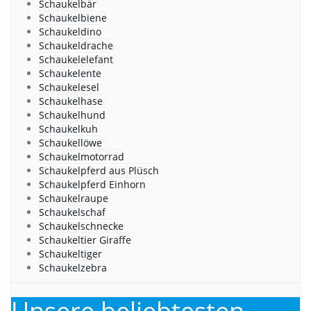
Schaukelbär
Schaukelbiene
Schaukeldino
Schaukeldrache
Schaukelelefant
Schaukelente
Schaukelesel
Schaukelhase
Schaukelhund
Schaukelkuh
Schaukellöwe
Schaukelmotorrad
Schaukelpferd aus Plüsch
Schaukelpferd Einhorn
Schaukelraupe
Schaukelschaf
Schaukelschnecke
Schaukeltier Giraffe
Schaukeltiger
Schaukelzebra
Unsere beliebtesten