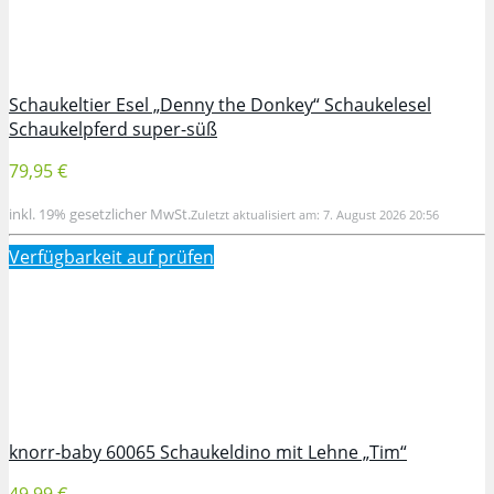
Schaukeltier Esel „Denny the Donkey“ Schaukelesel
Schaukelpferd super-süß
79,95 €
inkl. 19% gesetzlicher MwSt.
Zuletzt aktualisiert am: 7. August 2026 20:56
Verfügbarkeit auf
prüfen
knorr-baby 60065 Schaukeldino mit Lehne „Tim“
49,99 €