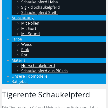
Schaukelpferd Haba
Sigikid Schaukelpferd
Schaukelpferd Steiff
Ausstattung
Mit Rollen
Mit Gurt
Mit Sound
Farbe
Weiss
Pink
Rot
Material
Holzschaukelpferd
Schaukelpferd aus Plüsch
Unsere Topmodelle
Ratgeber
Tigerente Schaukelpferd
Die Tigerente – süß und klein wie eine Ente und dabei