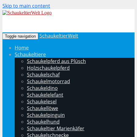
Skip to main content
SchaukeltierWelt
Toggle navigation
Home
Schaukeltiere
Schaukelpferd aus Plüsch
Holzschaukelpferd
Schaukelschaf
Schaukelmotorrad
Schaukeldino
Schaukelelefant
Schaukelesel
Schaukellöwe
Schaukelpinguin
Schaukelhund
Schaukeltier Marienkäfer
Schaukelschnecke