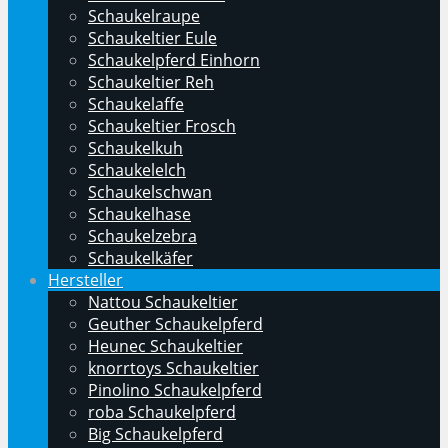
Schaukelraupe
Schaukeltier Eule
Schaukelpferd Einhorn
Schaukeltier Reh
Schaukelaffe
Schaukeltier Frosch
Schaukelkuh
Schaukelelch
Schaukelschwan
Schaukelhase
Schaukelzebra
Schaukelkäfer
Hersteller
Nattou Schaukeltier
Geuther Schaukelpferd
Heunec Schaukeltier
knorrtoys Schaukeltier
Pinolino Schaukelpferd
roba Schaukelpferd
Big Schaukelpferd